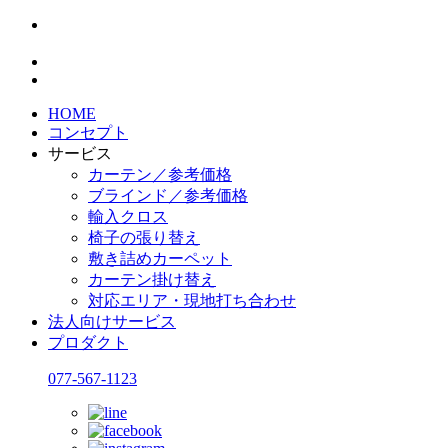
HOME
コンセプト
サービス
カーテン／参考価格
ブラインド／参考価格
輸入クロス
椅子の張り替え
敷き詰めカーペット
カーテン掛け替え
対応エリア・現地打ち合わせ
法人向けサービス
プロダクト
077-567-1123