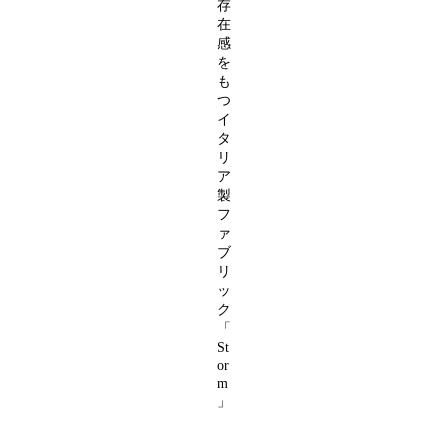
存
在
感
を
も
つ
イ
タ
リ
ア
製
フ
ァ
ブ
リ
ッ
ク
「
St
or
m
」