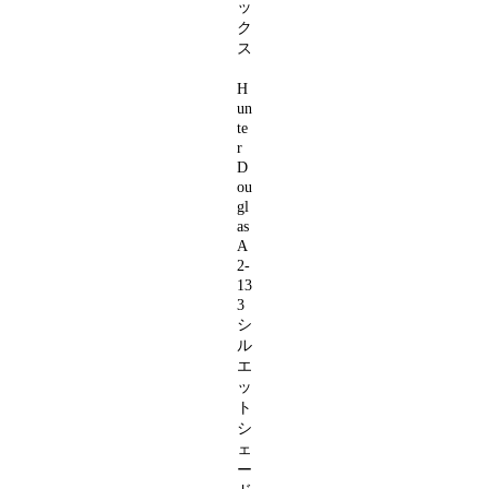
ッ
ク
ス
H
un
te
r
D
ou
gl
as
A
2-
13
3
シ
ル
エ
ッ
ト
シ
ェ
ー