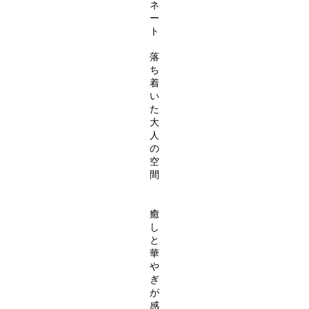
ネ
ー
ト
落
ち
着
い
た
大
人
の
空
間
癒
し
と
華
や
ぎ
が
感