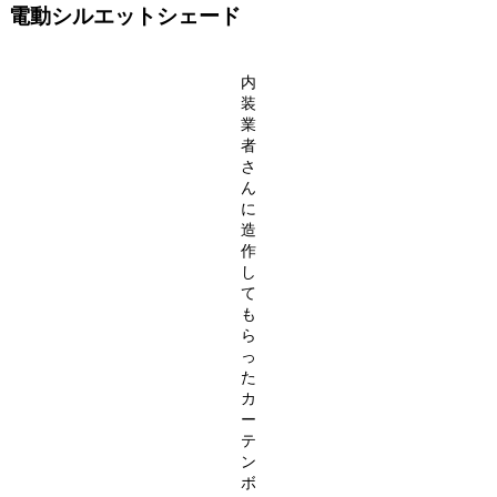
電動シルエットシェード
内
装
業
者
さ
ん
に
造
作
し
て
も
ら
っ
た
カ
ー
テ
ン
ボ