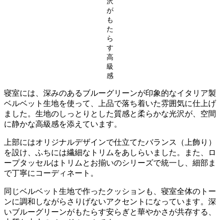
沢
が
も
た
ら
す
高
級
感
寝室には、深みのあるブルーグリーンが印象的なイタリア製
ベルベット生地を使って、上品で落ち着いた雰囲気に仕上げ
ました。生地のしっとりとした質感と柔らかな光沢が、空間
に静かな高級感を添えています。
上部にはオリジナルデザインで仕立てたバランス（上飾り）
を設け、ふちには繊細なトリムをあしらいました。また、ロ
ープタッセルはトリムとお揃いのシリーズで統一し、細部ま
で丁寧にコーディネート。
同じベルベット生地で作ったクッションも、寝室全体のトー
ンに調和しながらさりげないアクセントになっています。深
いブルーグリーンがもたらす安らぎと華やかさが共存する、