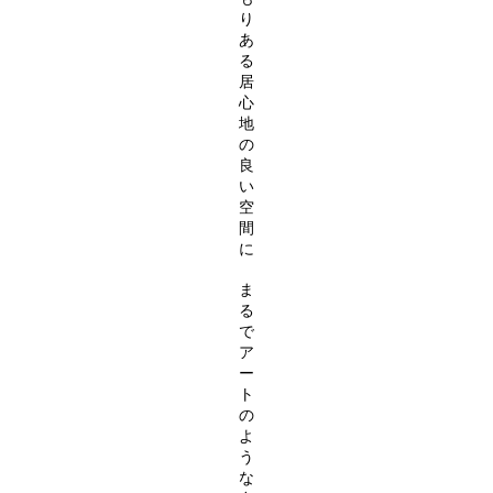
り
あ
る
居
心
地
の
良
い
空
間
に
ま
る
で
ア
ー
ト
の
よ
う
な