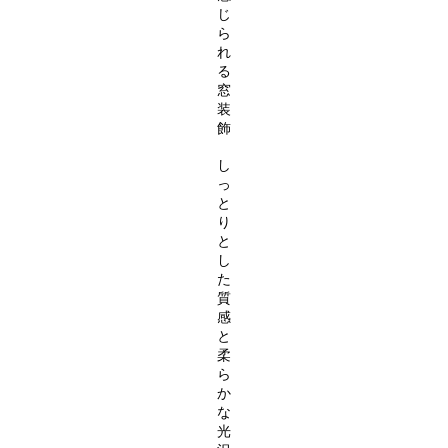
じ
ら
れ
る
窓
装
飾
し
っ
と
り
と
し
た
質
感
と
柔
ら
か
な
光