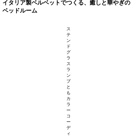
イタリア製ベルベットでつくる、癒しと華やぎの
ベッドルーム
ス
テ
ン
ド
グ
ラ
ス
ラ
ン
プ
と
も
カ
ラ
ー
コ
ー
デ
ィ