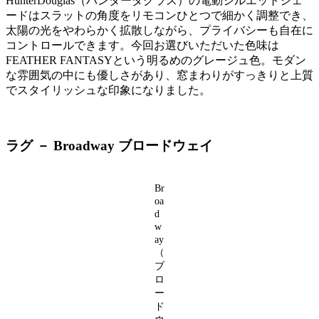
HunterDouglas（ハンターダグラス）の電動シルエットシェ
ードはスラットの角度をリモコンひとつで細かく調整でき、
太陽の光をやわらかく拡散しながら、プライバシーも自在に
コントロールできます。今回お選びいただいた色味は
FEATHER FANTASYという明るめのグレージュ色。モダン
な雰囲気の中にも優しさがあり、窓まわりがすっきりと上質
でスタイリッシュな印象になりました。
ラグ － Broadway ブロードウェイ
Br
oa
d
w
ay
（
ブ
ロ
ー
ド