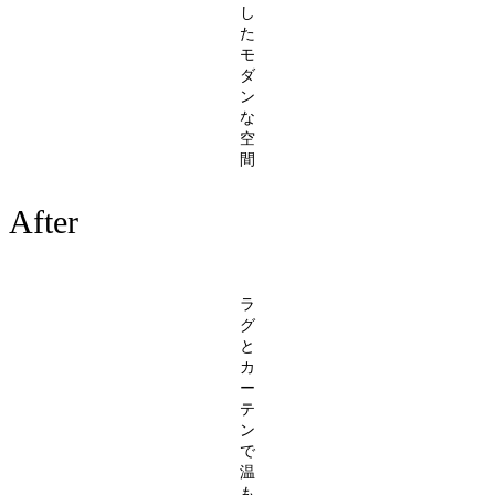
し
た
モ
ダ
ン
な
空
間
After
ラ
グ
と
カ
ー
テ
ン
で
温
も