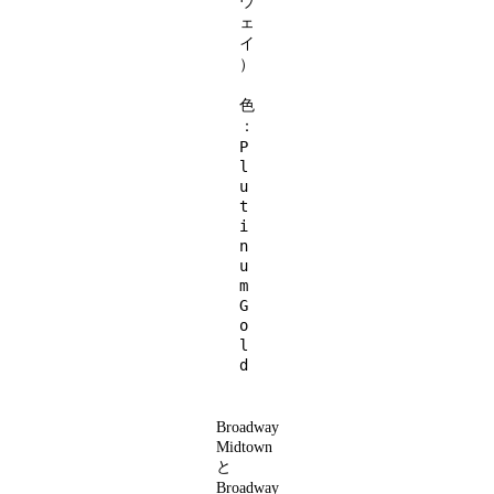
ウ
ェ
イ
）
色
：
P
l
u
t
i
n
u
m
G
o
l
d
Broadway
Midtown
と
Broadway