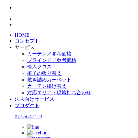
HOME
コンセプト
サービス
カーテン／参考価格
ブラインド／参考価格
輸入クロス
椅子の張り替え
敷き詰めカーペット
カーテン掛け替え
対応エリア・現地打ち合わせ
法人向けサービス
プロダクト
077-567-1123