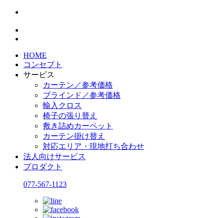
HOME
コンセプト
サービス
カーテン／参考価格
ブラインド／参考価格
輸入クロス
椅子の張り替え
敷き詰めカーペット
カーテン掛け替え
対応エリア・現地打ち合わせ
法人向けサービス
プロダクト
077-567-1123