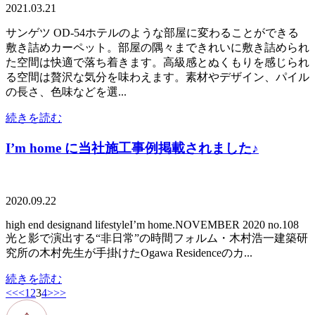
2021.03.21
サンゲツ OD-54ホテルのような部屋に変わることができる
敷き詰めカーペット。部屋の隅々まできれいに敷き詰められ
た空間は快適で落ち着きます。高級感とぬくもりを感じられ
る空間は贅沢な気分を味わえます。素材やデザイン、パイル
の長さ、色味などを選...
続きを読む
I’m home に当社施工事例掲載されました♪
2020.09.22
high end designand lifestyleI’m home.NOVEMBER 2020 no.108
光と影で演出する“非日常”の時間フォルム・木村浩一建築研
究所の木村先生が手掛けたOgawa Residenceのカ...
続きを読む
<<
<
1
2
3
4
>
>>