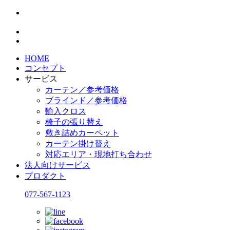
HOME
コンセプト
サービス
カーテン／参考価格
ブラインド／参考価格
輸入クロス
椅子の張り替え
敷き詰めカーペット
カーテン掛け替え
対応エリア・現地打ち合わせ
法人向けサービス
プロダクト
077-567-1123