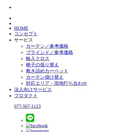
HOME
コンセプト
サービス
カーテン／参考価格
ブラインド／参考価格
輸入クロス
椅子の張り替え
敷き詰めカーペット
カーテン掛け替え
対応エリア・現地打ち合わせ
法人向けサービス
プロダクト
077-567-1123