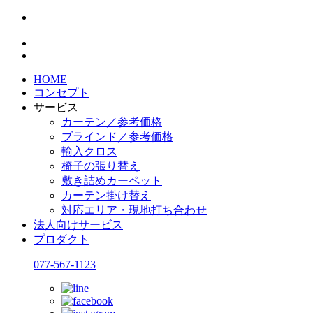
HOME
コンセプト
サービス
カーテン／参考価格
ブラインド／参考価格
輸入クロス
椅子の張り替え
敷き詰めカーペット
カーテン掛け替え
対応エリア・現地打ち合わせ
法人向けサービス
プロダクト
077-567-1123