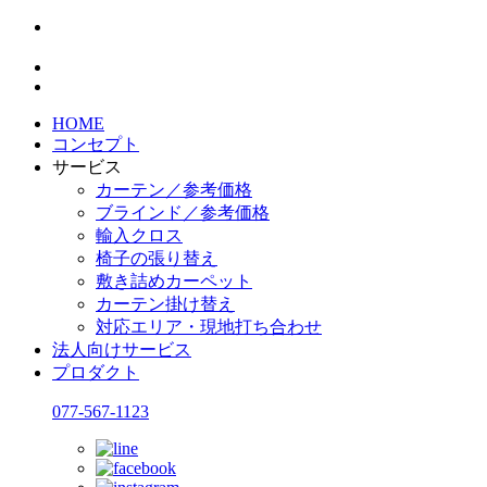
HOME
コンセプト
サービス
カーテン／参考価格
ブラインド／参考価格
輸入クロス
椅子の張り替え
敷き詰めカーペット
カーテン掛け替え
対応エリア・現地打ち合わせ
法人向けサービス
プロダクト
077-567-1123