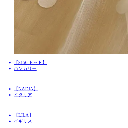
【8156 ドット】
ハンガリー
【NADIA】
イタリア
【LILA】
イギリス