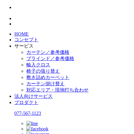
HOME
コンセプト
サービス
カーテン／参考価格
ブラインド／参考価格
輸入クロス
椅子の張り替え
敷き詰めカーペット
カーテン掛け替え
対応エリア・現地打ち合わせ
法人向けサービス
プロダクト
077-567-1123