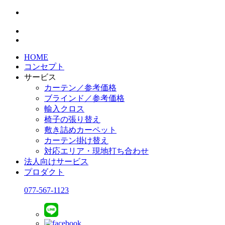
HOME
コンセプト
サービス
カーテン／参考価格
ブラインド／参考価格
輸入クロス
椅子の張り替え
敷き詰めカーペット
カーテン掛け替え
対応エリア・現地打ち合わせ
法人向けサービス
プロダクト
077-567-1123