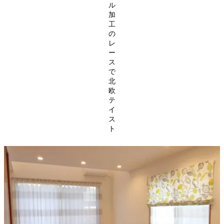
ル
加
工
の
レ
ー
ス
で
北
欧
テ
イ
ス
ト