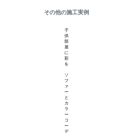
その他の施工実例
子
供
部
屋
に
彩
を
ソ
フ
ァ
ー
と
カ
ラ
ー
コ
ー
デ