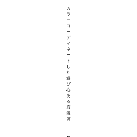
カ
ラ
ー
コ
ー
デ
ィ
ネ
ー
ト
し
た
遊
び
心
あ
る
窓
装
飾