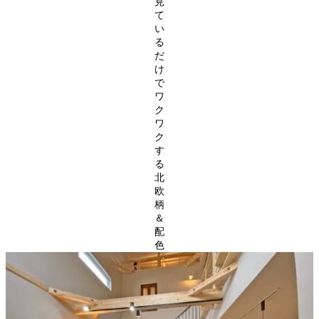
見
て
い
る
だ
け
で
ワ
ク
ワ
ク
す
る
北
欧
柄
＆
配
色