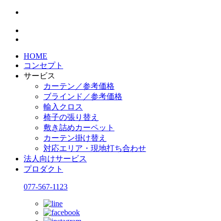
HOME
コンセプト
サービス
カーテン／参考価格
ブラインド／参考価格
輸入クロス
椅子の張り替え
敷き詰めカーペット
カーテン掛け替え
対応エリア・現地打ち合わせ
法人向けサービス
プロダクト
077-567-1123