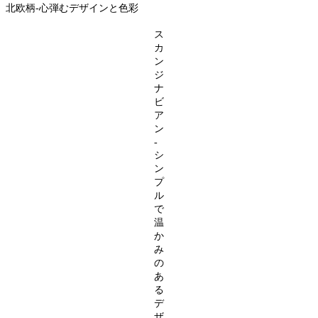
北欧柄-心弾むデザインと色彩
ス
カ
ン
ジ
ナ
ビ
ア
ン
-
シ
ン
プ
ル
で
温
か
み
の
あ
る
デ
ザ