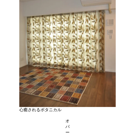
心癒されるボタニカル
オ
パ
ー