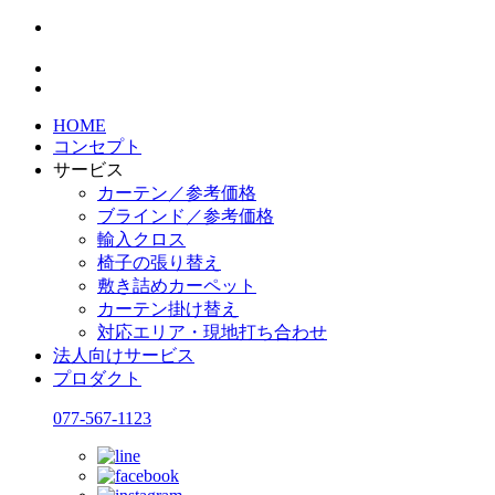
HOME
コンセプト
サービス
カーテン／参考価格
ブラインド／参考価格
輸入クロス
椅子の張り替え
敷き詰めカーペット
カーテン掛け替え
対応エリア・現地打ち合わせ
法人向けサービス
プロダクト
077-567-1123