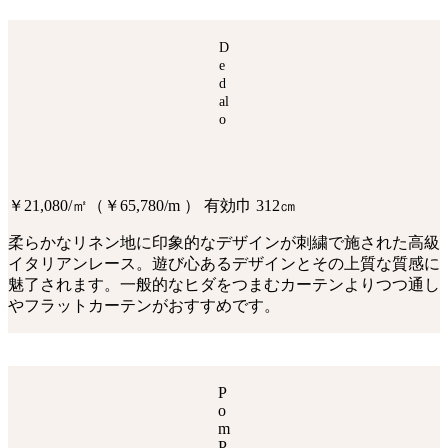
D
e
d
al
o
￥21,080/㎡（￥65,780/m ） 有効巾 312㎝
柔らかなリネン地に印象的なデザインが刺繍で施された高級
イタリアンレース。遊び心あるデザインとその上質な質感に
魅了されます。一般的なヒダをつまむカーテンよりつつ通し
やフラットカーテンがおすすめです。
P
o
m
P