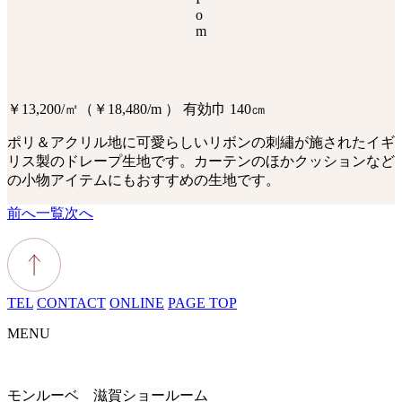
o
m
￥13,200/㎡（￥18,480/m ） 有効巾 140㎝
ポリ＆アクリル地に可愛らしいリボンの刺繡が施されたイギ
リス製のドレープ生地です。カーテンのほかクッションなど
の小物アイテムにもおすすめの生地です。
前へ
一覧
次へ
TEL
CONTACT
ONLINE
PAGE TOP
MENU
モンルーベ 滋賀ショールーム