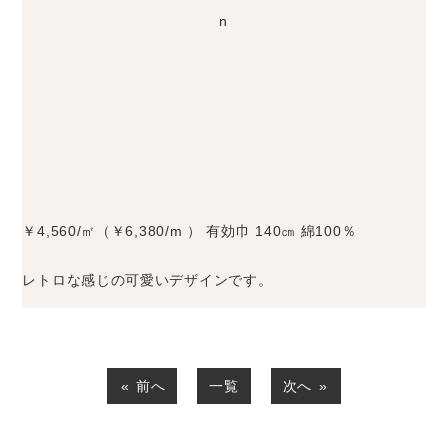
n
￥4,560/㎡（￥6,380/m ） 有効巾 140㎝ 綿100％
レトロな感じの可愛いデザインです。
前へ
一覧
次へ