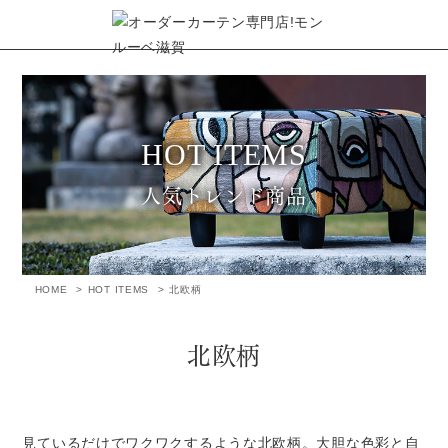
人気トレンド商品
HOME
HOT ITEMS
北欧柄
北欧柄
見ているだけでワクワクするような北欧柄。大胆な色彩と自