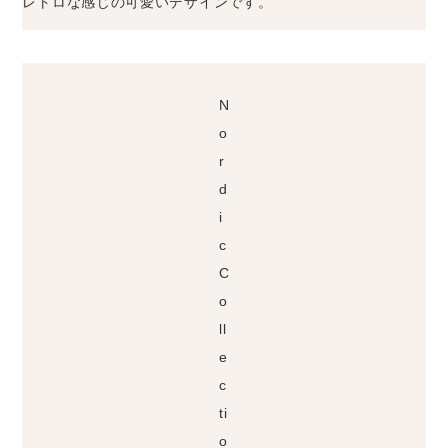
レトロな感じの可愛いデザインです。
N
o
r
d
i
c
C
o
ll
e
c
ti
o