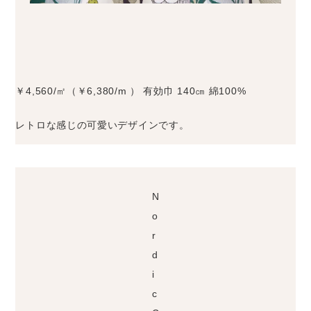
￥4,560/㎡（￥6,380/m ） 有効巾 140㎝ 綿100%
レトロな感じの可愛いデザインです。
N
o
r
d
i
c