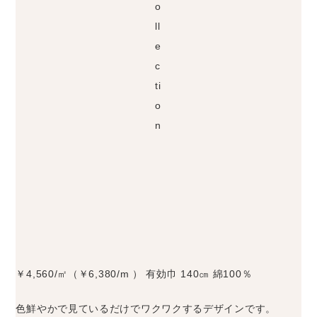
o
ll
e
c
ti
o
n
￥4,560/㎡（￥6,380/m ） 有効巾 140㎝ 綿100％
色鮮やかで見ているだけでワクワクするデザインです。