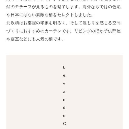
然のモチーフが見るものを魅了します。海外ならではの色彩
や日本にはない素敵な柄をセレクトしました。
北欧柄はお部屋の印象を明るく、そして温もりを感じる空間
づくりにおすすめのカーテンです。リビングのほか子供部屋
や寝室などにも人気の柄です。
L
e
v
a
n
d
e
C