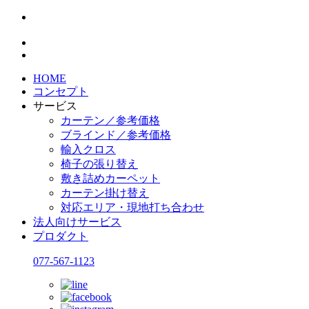
HOME
コンセプト
サービス
カーテン／参考価格
ブラインド／参考価格
輸入クロス
椅子の張り替え
敷き詰めカーペット
カーテン掛け替え
対応エリア・現地打ち合わせ
法人向けサービス
プロダクト
077-567-1123