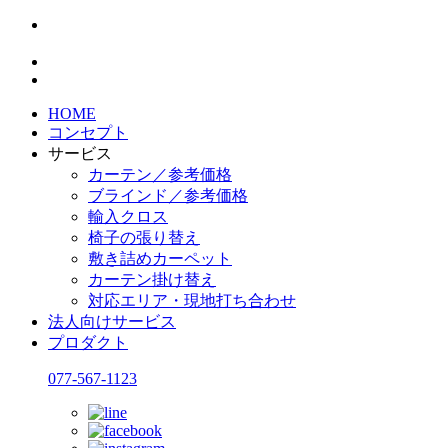
HOME
コンセプト
サービス
カーテン／参考価格
ブラインド／参考価格
輸入クロス
椅子の張り替え
敷き詰めカーペット
カーテン掛け替え
対応エリア・現地打ち合わせ
法人向けサービス
プロダクト
077-567-1123