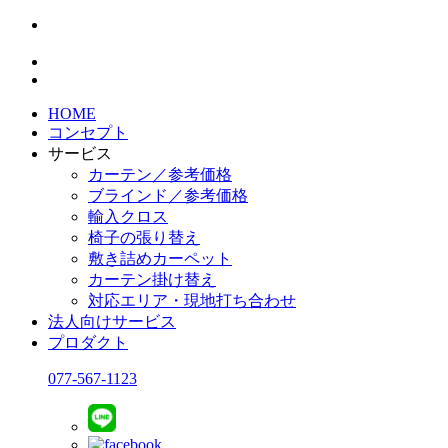
HOME
コンセプト
サービス
カーテン／参考価格
ブラインド／参考価格
輸入クロス
椅子の張り替え
敷き詰めカーペット
カーテン掛け替え
対応エリア・現地打ち合わせ
法人向けサービス
プロダクト
077-567-1123